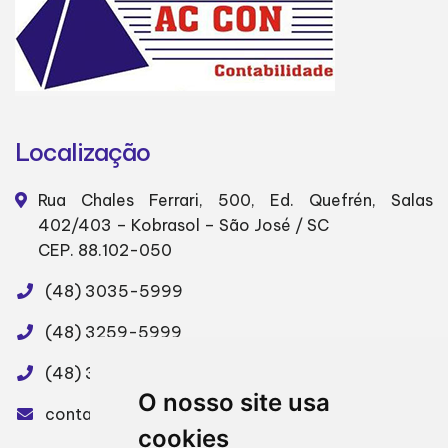
Localização
Rua Chales Ferrari, 500, Ed. Quefrén, Salas
402/403 – Kobrasol – São José / SC
CEP. 88.102-050
(48) 3035-5999
(48) 3259-5999
(48) 3035-5998
O nosso site usa
contabil@accon.cnt.br
cookies